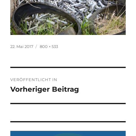
Veröffentlicht
Volle
22. Mai 2017
800 × 533
am
Größe
Beitragsnavigation
VERÖFFENTLICHT IN
Vorheriger Beitrag