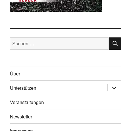
SU
Suche
nach:
Über
Unterme
Unterstützen
anzeigen
Veranstaltungen
Newsletter
Impressum