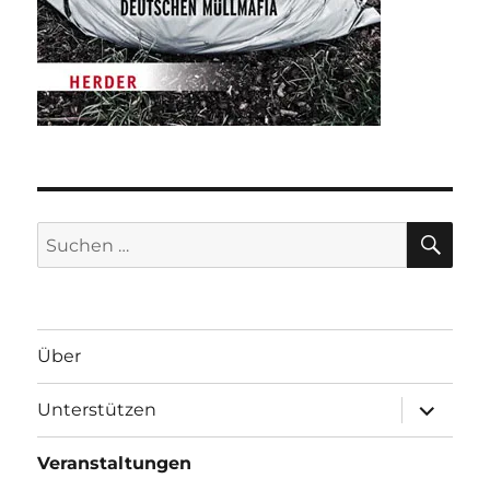
SU
Suche
nach:
Über
Unterme
Unterstützen
anzeigen
Veranstaltungen