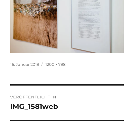
Veröffentlicht
Volle
16. Januar 2019
1200 × 798
am
Größe
Beitragsnavigation
VERÖFFENTLICHT IN
IMG_1581web