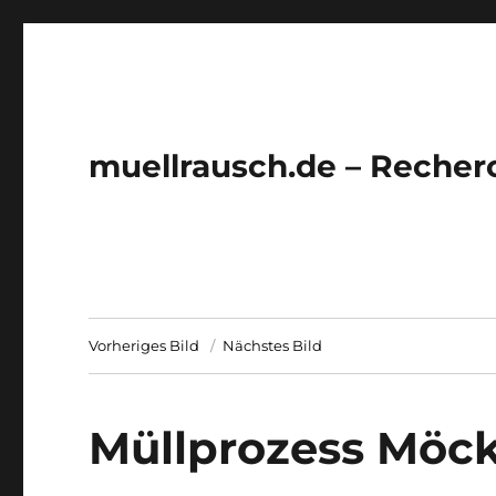
muellrausch.de – Recher
Vorheriges Bild
Nächstes Bild
Müllprozess Möc