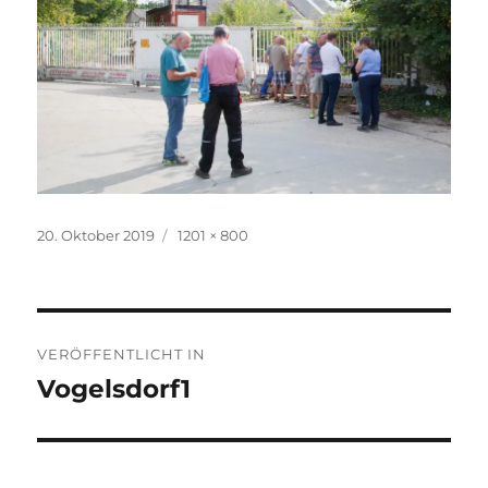
Veröffentlicht
Volle
20. Oktober 2019
1201 × 800
am
Größe
Beitragsnavigation
VERÖFFENTLICHT IN
Vogelsdorf1