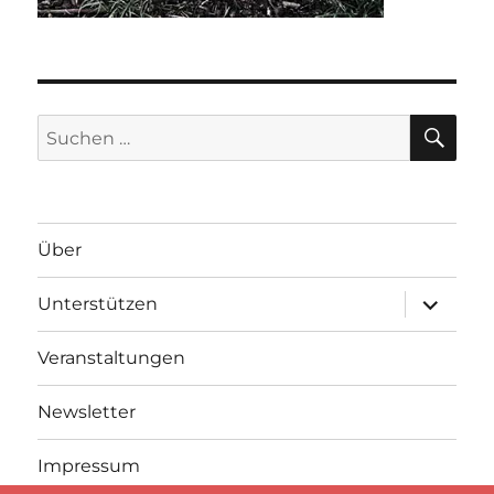
SU
Suche
nach:
Über
Unterme
Unterstützen
anzeigen
Veranstaltungen
Newsletter
Impressum