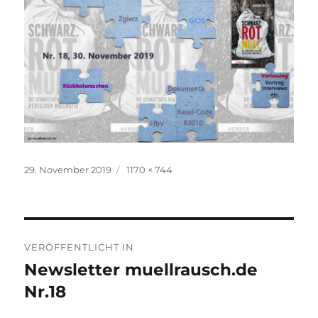
Veröffentlicht
Volle
29. November 2019
1170 × 744
am
Größe
Beitragsnavigation
VERÖFFENTLICHT IN
Newsletter muellrausch.de
Nr.18