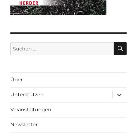
SU
Suche
nach:
Über
Unterme
Unterstützen
anzeigen
Veranstaltungen
Newsletter