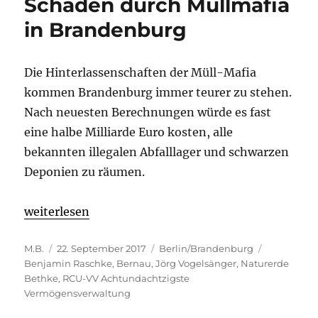
Schaden durch Müllmafia
in Brandenburg
Die Hinterlassenschaften der Müll-Mafia
kommen Brandenburg immer teurer zu stehen.
Nach neuesten Berechnungen würde es fast
eine halbe Milliarde Euro kosten, alle
bekannten illegalen Abfalllager und schwarzen
Deponien zu räumen.
„Fast 500 Millionen Euro Schaden durch Müllmafia
weiterlesen
Autor
Veröffentlicht
Kategorien
Schlagwört
M.B.
22. September 2017
Berlin/Brandenburg
am
Benjamin Raschke
,
Bernau
,
Jörg Vogelsänger
,
Naturerde
Bethke
,
RCU-VV Achtundachtzigste
Vermögensverwaltung