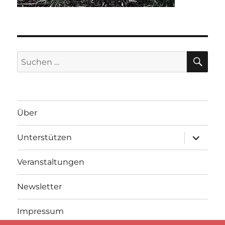
SU
Suche
nach:
Über
Unterme
Unterstützen
anzeigen
Veranstaltungen
Newsletter
Impressum