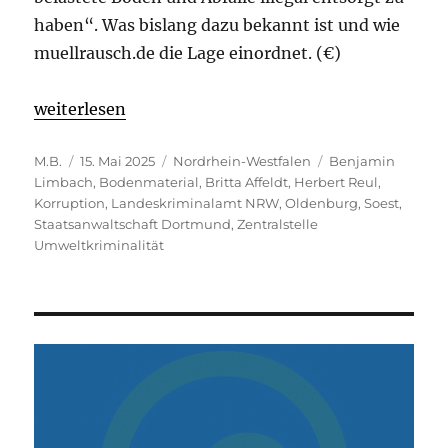
haben“. Was bislang dazu bekannt ist und wie
muellrausch.de die Lage einordnet. (€)
„Ermittlungskomplex „Boden NRW“: Diese Fragen si
weiterlesen
Autor
Veröffentlicht
Kategorien
Schlagwörter
M.B.
15. Mai 2025
Nordrhein-Westfalen
Benjamin
am
Limbach
,
Bodenmaterial
,
Britta Affeldt
,
Herbert Reul
,
Korruption
,
Landeskriminalamt NRW
,
Oldenburg
,
Soest
,
Staatsanwaltschaft Dortmund
,
Zentralstelle
Umweltkriminalität