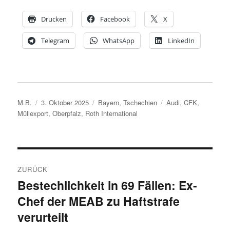
Drucken
Facebook
X
Telegram
WhatsApp
LinkedIn
Autor
Veröffentlicht
Kategorien
Schlagwörter
M.B.
3. Oktober 2025
Bayern
,
Tschechien
Audi
,
CFK
,
am
Müllexport
,
Oberpfalz
,
Roth International
Beitragsnavigation
ZURÜCK
Bestechlichkeit in 69 Fällen: Ex-
Vorheriger
Chef der MEAB zu Haftstrafe
Beitrag:
verurteilt