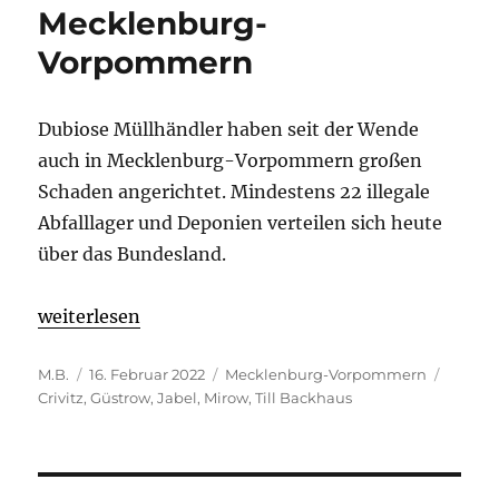
Mecklenburg-
Vorpommern
Dubiose Müllhändler haben seit der Wende
auch in Mecklenburg-Vorpommern großen
Schaden angerichtet. Mindestens 22 illegale
Abfalllager und Deponien verteilen sich heute
über das Bundesland.
„Mehr als 30 Millionen Euro Schaden durch Müll
weiterlesen
Autor
Veröffentlicht
Kategorien
Schlag
M.B.
16. Februar 2022
Mecklenburg-Vorpommern
am
Crivitz
,
Güstrow
,
Jabel
,
Mirow
,
Till Backhaus