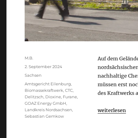
Autor
M.B.
Auf dem Geländ
Veröffentlicht
2. September 2024
nordsächsischen
am
Kategorien
Sachsen
nachhaltige Che
Schlagwörter
Amtsgericht Eilenburg
,
müssen erst noc
Biomassekraftwerk
,
CTC
,
des Kraftwerks 
Delitzsch
,
Dioxine
,
Furane
,
GOAZ Energy GmbH
,
„Tatortreinigung
Landkreis Nordsachsen
,
weiterlesen
Sebastian Gemkow