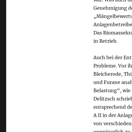
Genehmigung der
„Mängelbewertun
Anlagenbetreibe
Das Biomassekra
in Betrieb.
Auch bei der En
Probleme. Vor i
Bleicherode, Th
und Furane anal
Belastung“, wie 
Delitzsch schrie
entsprechend de
A II in der Anla
von verschieden
unweigerlich zu 