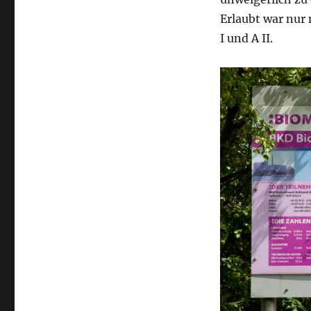
Erlaubt war nur
I und A II.