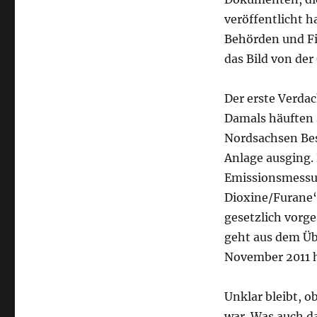
veröffentlicht h
Behörden und Fi
das Bild von der
Der erste Verdach
Damals häuften 
Nordsachsen Bes
Anlage ausging. 
Emissionsmessu
Dioxine/Furane“
gesetzlich vorg
geht aus dem Ü
November 2011 h
Unklar bleibt, 
war. Was auch da