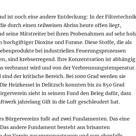
d ist noch eine andere Entdeckung: In der Filtertechni
die durch einen teilweisen Abriss heute offen liegt,
nd seine Mitstreiter bei ihren Probenahmen auf sehr ho
hochgiftiger Dioxine und Furane. Diese Stoffe, die als
benprodukte bei industriellen Feuerungsprozessen
n, sind krebserregend. Ihre Konzentration ist abhängig
as verbrannt wird und von der Verbrennungstemperatur.
 sind der kritische Bereich. Bei 1000 Grad werden sie
 Die Heizkessel in Delitzsch konnten bis zu 850 Grad
ürgerverein sieht in seinem Fund den Beleg dafür, dass
twerk jahrelang Gift in die Luft geschleudert hat.
es Bürgervereins fußt auf zwei Fundamenten. Das eine
. Das andere Fundament besteht aus brisanten
e der Verein zusammengetragen und nun ebenfalls