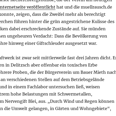
Internetseite veröffentlicht
hat und die muellrausch.de
onnte, zeigen, dass die Zweifel mehr als berechtigt
rchen führen hinter die grün angestrichene Kulisse des
cken dabei erschreckende Zustände auf. Sie münden
einen ungeheuren Verdacht: Dass die Bevölkerung von
ahre hinweg einer Giftschleuder ausgesetzt war.
twerk ist zwar seit mittlerweile fast drei Jahren dicht. E
 in Delitzsch aber offenbar ein toxisches Erbe
ehrere Proben, die der Bürgerverein um Bauer Mieth nac
 an verschiedenen Stellen auf dem Betriebsgelände
d in einem Fachlabor untersuchen ließ, weisen
trem hohe Belastungen mit Schwermetallen,
m Nervengift Blei, aus. „Durch Wind und Regen können
 in die Umwelt gelangen, in Gärten und Wohngebiete“,