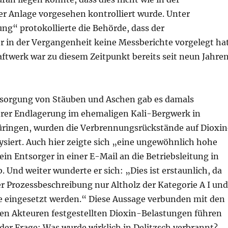
 Anlage vorgesehen kontrolliert wurde. Unter
g“ protokollierte die Behörde, dass der
r in der Vergangenheit keine Messberichte vorgelegt hat
ftwerk war zu diesem Zeitpunkt bereits seit neun Jahre
tsorgung von Stäuben und Aschen gab es damals
hrer Endlagerung im ehemaligen Kali-Bergwerk in
üringen, wurden die Verbrennungsrückstände auf Dioxin
ysiert. Auch hier zeigte sich „eine ungewöhnlich hohe
ein Entsorger in einer E-Mail an die Betriebsleitung in
b. Und weiter wunderte er sich: „Dies ist erstaunlich, da
r Prozessbeschreibung nur Altholz der Kategorie A I und
ge eingesetzt werden.“ Diese Aussage verbunden mit den
en Akteuren festgestellten Dioxin-Belastungen führen
der Frage: Was wurde wirklich in Delitzsch verbrannt?