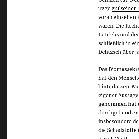
Tage
auf seiner 
vorab einsehen k
waren. Die Reche
Betriebs und de
schließlich in 
Delitzsch über J
Das Biomassekraf
hat den Menschen
hinterlassen. M
eigener Aussage
genommen hat un
durchgehend ex
insbesondere de
die Schadstoffe
warnt Mieth.