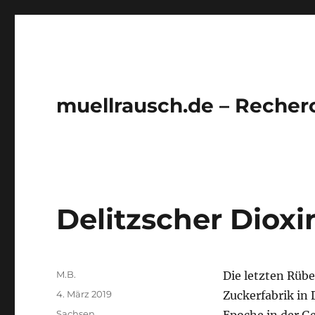
muellrausch.de – Recher
Delitzscher Diox
Autor
M.B.
Die letzten Rüb
Veröffentlicht
4. März 2019
Zuckerfabrik in D
am
Kategorien
Sachsen