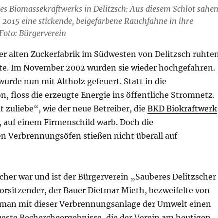
es Biomassekraftwerks in Delitzsch: Aus diesem Schlot sahe
i 2015 eine stickende, beigefarbene Rauchfahne in ihre
Foto: Bürgerverein
der alten Zuckerfabrik im Südwesten von Delitzsch ruhte
ate. Im November 2002 wurden sie wieder hochgefahren.
wurde nun mit Altholz gefeuert. Statt in die
, floss die erzeugte Energie ins öffentliche Stromnetz.
zuliebe“, wie der neue Betreiber, die
BKD Biokraftwerk
, auf einem Firmenschild warb. Doch die
n Verbrennungsöfen stießen nicht überall auf
cher war und ist der Bürgerverein „Sauberes Delitzscher
orsitzender, der Bauer Dietmar Mieth, bezweifelte von
 man mit dieser Verbrennungsanlage der Umwelt einen
ueste Rechercheergebnisse, die der Verein am heutigen