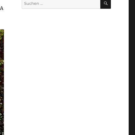
Suche
nach:
 A