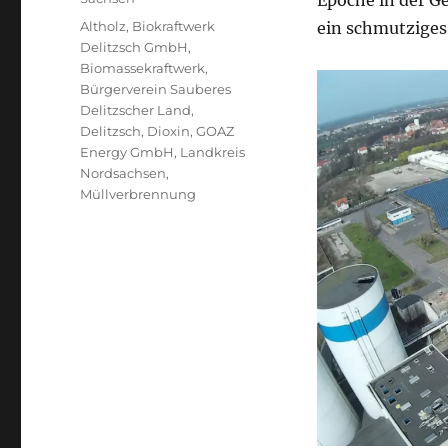
Epoche in der Ge
Schlagwörter
Altholz
,
Biokraftwerk
ein schmutziges 
Delitzsch GmbH
,
Biomassekraftwerk
,
Bürgerverein Sauberes
Delitzscher Land
,
Delitzsch
,
Dioxin
,
GOAZ
Energy GmbH
,
Landkreis
Nordsachsen
,
Müllverbrennung