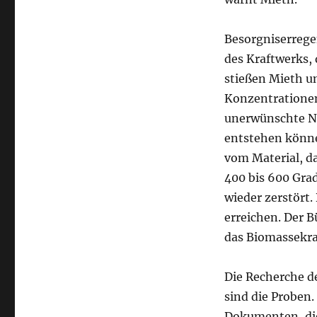
Besorgniserregen
des Kraftwerks, 
stießen Mieth u
Konzentrationen 
unerwünschte Ne
entstehen könne
vom Material, d
400 bis 600 Grad
wieder zerstört.
erreichen. Der B
das Biomassekraf
Die Recherche d
sind die Proben
Dokumenten, di