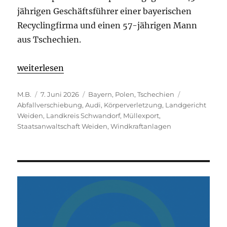
jährigen Geschäftsführer einer bayerischen
Recyclingfirma und einen 57-jährigen Mann
aus Tschechien.
„Illegaler Müllexport und Körperverletzung: Geric
weiterlesen
Autor
Veröffentlicht
Kategorien
Schlagwörte
M.B.
7. Juni 2026
Bayern
,
Polen
,
Tschechien
am
Abfallverschiebung
,
Audi
,
Körperverletzung
,
Landgericht
Weiden
,
Landkreis Schwandorf
,
Müllexport
,
Staatsanwaltschaft Weiden
,
Windkraftanlagen