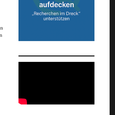
en
an