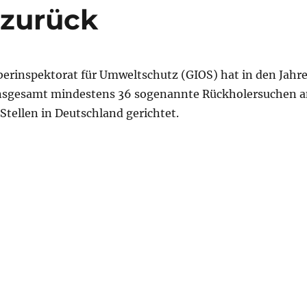
 zurück
berinspektorat für Umweltschutz (GIOS) hat in den Jahr
insgesamt mindestens 36 sogenannte Rückholersuchen 
Stellen in Deutschland gerichtet.
porte: Polen schickt deutschen Abfall zurück“