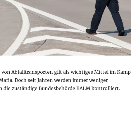
von Abfalltransporten gilt als wichtiges Mittel im Kamp
Mafia. Doch seit Jahren werden immer weniger
h die zuständige Bundesbehörde BALM kontrolliert.
esbehörde kontrolliert immer weniger Abfalltransport