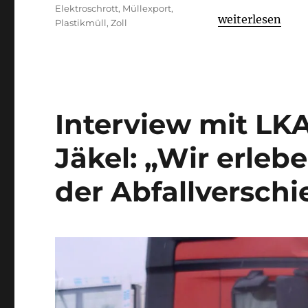
Elektroschrott
,
Müllexport
,
„Zoll in Tschech
weiterlesen
Plastikmüll
,
Zoll
Interview mit LKA
Jäkel: „Wir erleb
der Abfallversch