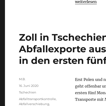
„Kontrollstatist
weiterlesen
Zoll in Tschechien
Abfallexporte aus
in den ersten fü
Autor
M.B.
Erst Polen und 
Veröffentlicht
16. Juni 2020
geht offenbar un
am
Kategorien
Tschechien
ersten fünf Mona
Schlagwörter
Abfalltransportkontrolle
,
Transporte mit 
Abfallverschiebung
,