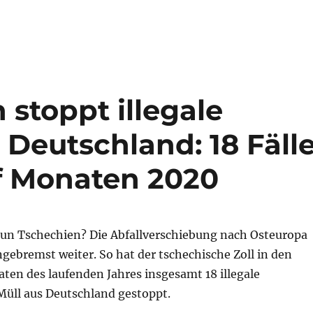
ik: Jeder zehnte Mülltransport in Deutschland verstößt 
 stoppt illegale
 Deutschland: 18 Fäll
nf Monaten 2020
nun Tschechien? Die Abfallverschiebung nach Osteuropa
gebremst weiter. So hat der tschechische Zoll in den
ten des laufenden Jahres insgesamt 18 illegale
Müll aus Deutschland gestoppt.