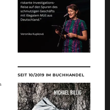
rerde““
SEIT 10/2019 IM BUCHHANDEL
n