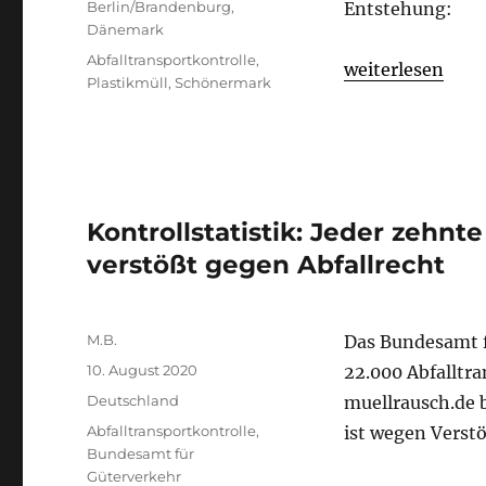
Kategorien
Berlin/Brandenburg
,
Entstehung:
Dänemark
Schlagwörter
Abfalltransportkontrolle
,
„Der Fall Schöne
weiterlesen
Plastikmüll
,
Schönermark
Kontrollstatistik: Jeder zehnt
verstößt gegen Abfallrecht
Autor
M.B.
Das Bundesamt f
Veröffentlicht
10. August 2020
22.000 Abfalltra
am
Format
Kategorien
Deutschland
muellrausch.de 
Schlagwörter
Abfalltransportkontrolle
,
ist wegen Verst
Bundesamt für
Güterverkehr