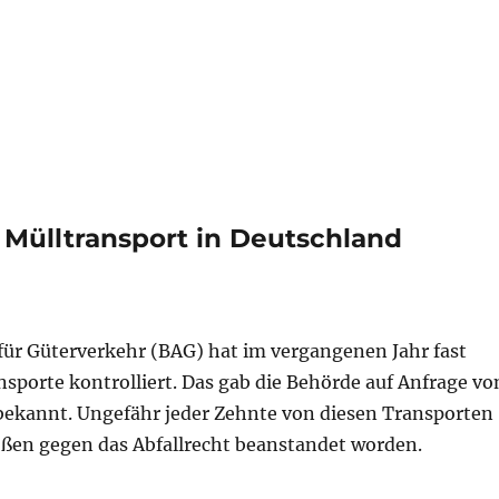
rmark: Die illegale Plastikmülldeponie der Firma „Natu
e Mülltransport in Deutschland
ür Güterverkehr (BAG) hat im vergangenen Jahr fast
nsporte kontrolliert. Das gab die Behörde auf Anfrage vo
bekannt. Ungefähr jeder Zehnte von diesen Transporten
ößen gegen das Abfallrecht beanstandet worden.