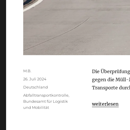
Autor
M.B.
Die Überprüfung 
Veröffentlicht
26. Juli 2024
gegen die Müll-
am
Kategorien
Deutschland
Transporte durc
Schlagwörter
Abfalltransportkontrolle
,
Bundesamt für Logistik
„EXKLUSIV: Bund
weiterlesen
und Mobilität