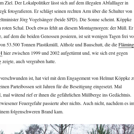
 Ziel. Der Lokalpolitiker lässt sich auf dem illegalen Abfalllager in
k fotografieren. Er schlägt seinen rechten Arm über die Schulter von
minister Jörg Vogelsänger (beide SPD). Die Sonne scheint. Köppke
nen roten Schal. Doch etwas fehlt an diesem Montagmorgen: der Müll. Er
, auf dem die beiden Genossen posieren, ist seit wenigen Tagen frei v
 von 53.500 Tonnen Plastikmüll, Altholz und Bauschutt, die die
Fläming
bH
hier zwischen 1999 und 2002 aufgetürmt und, wie sich erst gegen
zeigte, auch vergraben hatte.
t verschwunden ist, hat viel mit dem Engagement von Helmut Köppke z
seinen Parteibossen seit Jahren für die Beseitigung eingesetzt. Mal
d, mal wütend rief er ihnen die gefährlichen Müllberge ins Gedächtnis.
erwiesener Feuergefahr passierte aber nichts. Auch nicht, nachdem es i
inem folgenschweren Brand kam.