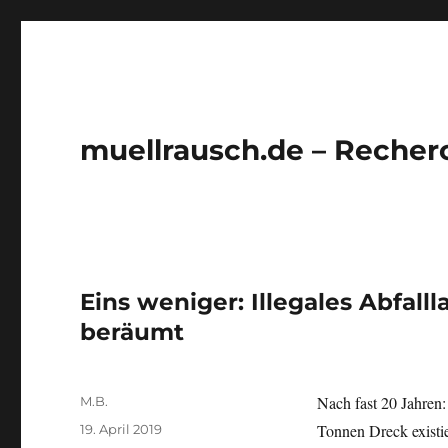
muellrausch.de – Recher
Eins weniger: Illegales Abfall
beräumt
Autor
Nach fast 20 Jahren:
M.B.
Veröffentlicht
Tonnen Dreck existie
19. April 2019