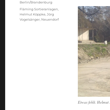
am
Format
Kategorien
Berlin/Brandenburg
Schlagwörter
Fläming Sortieranlagen
,
Helmut Köppke
,
Jörg
Vogelsänger
,
Neuendorf
Etwas fehlt. Helmut 