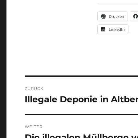
Drucken
LinkedIn
Beitragsnavigation
ZURÜCK
Illegale Deponie in Altb
Vorheriger
Beitrag:
WEITER
Die illegalen Müllberge 
Nächster