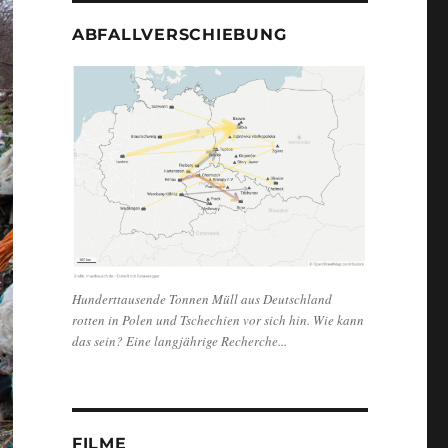
ABFALLVERSCHIEBUNG
Hunderttausende Tonnen Müll aus Deutschland
rotten in Polen und Tschechien vor sich hin. Wie kann
das sein? Eine langjährige Recherche...
FILME