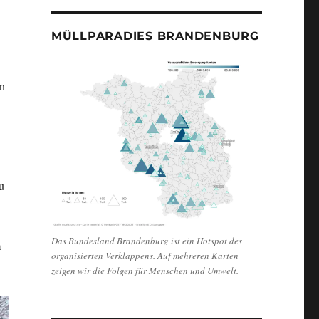
MÜLLPARADIES BRANDENBURG
on
u
Das Bundesland Brandenburg ist ein Hotspot des
m
organisierten Verklappens. Auf mehreren Karten
zeigen wir die Folgen für Menschen und Umwelt.