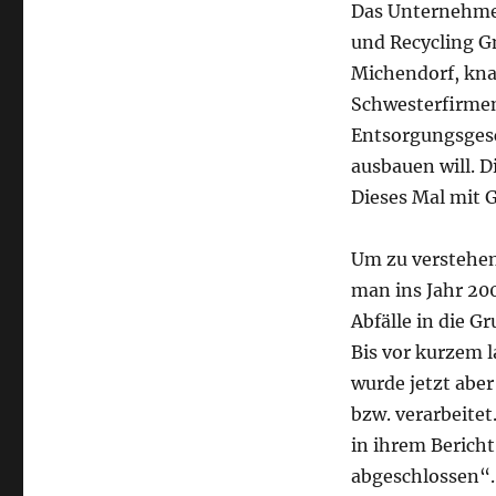
Das Unternehmen
und Recycling Gm
Michendorf, knap
Schwesterfirmen
Entsorgungsgesch
ausbauen will. D
Dieses Mal mit G
Um zu verstehen
man ins Jahr 20
Abfälle in die Gr
Bis vor kurzem 
wurde jetzt aber
bzw. verarbeitet
in ihrem Berich
abgeschlossen“.