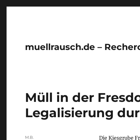
muellrausch.de – Recher
Müll in der Fresdo
Legalisierung dur
Autor
M.B.
Die Kiesgrube Fre