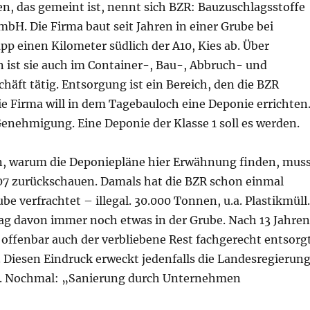
, das gemeint ist, nennt sich BZR: Bauzuschlagsstoffe
bH. Die Firma baut seit Jahren in einer Grube bei
p einen Kilometer südlich der A10, Kies ab. Über
 ist sie auch im Container-, Bau-, Abbruch- und
äft tätig. Entsorgung ist ein Bereich, den die BZR
ie Firma will in dem Tagebauloch eine Deponie errichten
enehmigung. Eine Deponie der Klasse 1 soll es werden.
, warum die Deponiepläne hier Erwähnung finden, mus
07 zurückschauen. Damals hat die BZR schon einmal
ube verfrachtet – illegal. 30.000 Tonnen, u.a. Plastikmüll.
lag davon immer noch etwas in der Grube. Nach 13 Jahren
 offenbar auch der verbliebene Rest fachgerecht entsorg
. Diesen Eindruck erweckt jedenfalls die Landesregierun
t. Nochmal: „Sanierung durch Unternehmen