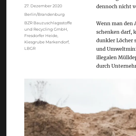
Veröffentlicht
27. Dezember 2020
dennoch nicht 
am
Kategorien
Berlin/Brandenburg
Schlagwörter
BZR Bauzuschlagsstoffe
Wenn man den A
und Recycling GmbH
,
schenken darf, 
Fresdorfer Heide
,
dunkler Löcher 
Kiesgrube Markendorf
,
LBGR
und Umweltminis
illegalen Müllde
durch Unterneh