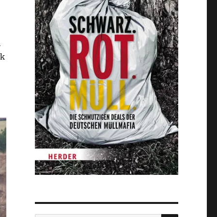
n
ck
SUCHEN