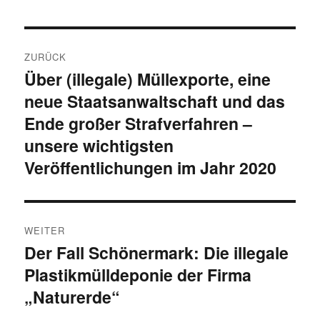
Beitragsnavigation
ZURÜCK
Über (illegale) Müllexporte, eine
Vorheriger
neue Staatsanwaltschaft und das
Beitrag:
Ende großer Strafverfahren –
unsere wichtigsten
Veröffentlichungen im Jahr 2020
WEITER
Der Fall Schönermark: Die illegale
Nächster
Plastikmülldeponie der Firma
Beitrag:
„Naturerde“