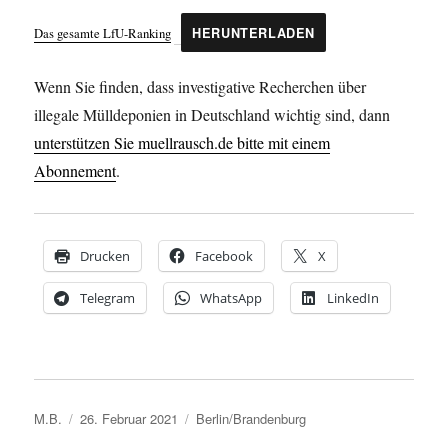
Das gesamte LfU-Ranking
HERUNTERLADEN
Wenn Sie finden, dass investigative Recherchen über
illegale Mülldeponien in Deutschland wichtig sind, dann
unterstützen Sie muellrausch.de bitte mit einem
Abonnement
.
Drucken
Facebook
X
Telegram
WhatsApp
LinkedIn
Autor
Veröffentlicht
Kategorien
M.B.
26. Februar 2021
Berlin/Brandenburg
am