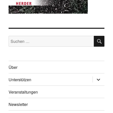
SU
Suche
nach:
Über
Untermen
Unterstützen
anzeigen
Veranstaltungen
Newsletter