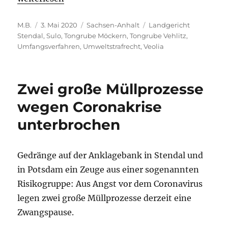
Autor
Veröffentlicht
Kategorien
Schlagwörter
M.B.
3. Mai 2020
Sachsen-Anhalt
Landgericht
am
Stendal
,
Sulo
,
Tongrube Möckern
,
Tongrube Vehlitz
,
Umfangsverfahren
,
Umweltstrafrecht
,
Veolia
Zwei große Müllprozesse
wegen Coronakrise
unterbrochen
Gedränge auf der Anklagebank in Stendal und
in Potsdam ein Zeuge aus einer sogenannten
Risikogruppe: Aus Angst vor dem Coronavirus
legen zwei große Müllprozesse derzeit eine
Zwangspause.