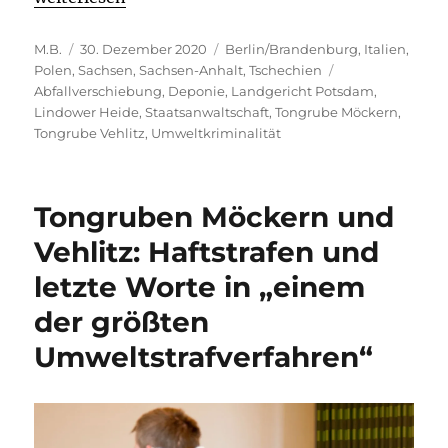
Autor
Veröffentlicht
Kategorien
M.B.
30. Dezember 2020
Berlin/Brandenburg
,
Italien
,
am
Schlagwörter
Polen
,
Sachsen
,
Sachsen-Anhalt
,
Tschechien
Abfallverschiebung
,
Deponie
,
Landgericht Potsdam
,
Lindower Heide
,
Staatsanwaltschaft
,
Tongrube Möckern
,
Tongrube Vehlitz
,
Umweltkriminalität
Tongruben Möckern und
Vehlitz: Haftstrafen und
letzte Worte in „einem
der größten
Umweltstrafverfahren“