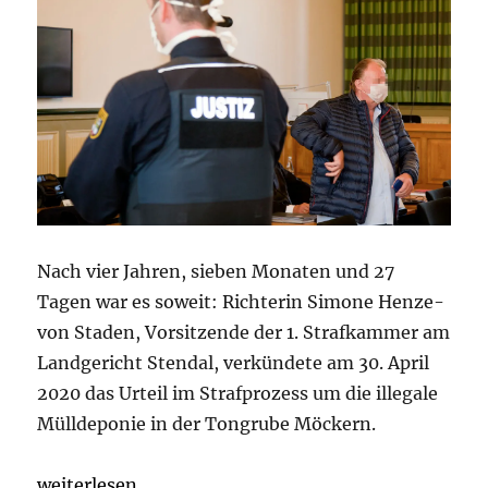
Nach vier Jahren, sieben Monaten und 27
Tagen war es soweit: Richterin Simone Henze-
von Staden, Vorsitzende der 1. Strafkammer am
Landgericht Stendal, verkündete am 30. April
2020 das Urteil im Strafprozess um die illegale
Mülldeponie in der Tongrube Möckern.
„Tongruben Möckern und Vehlitz: Haftstrafen und 
weiterlesen